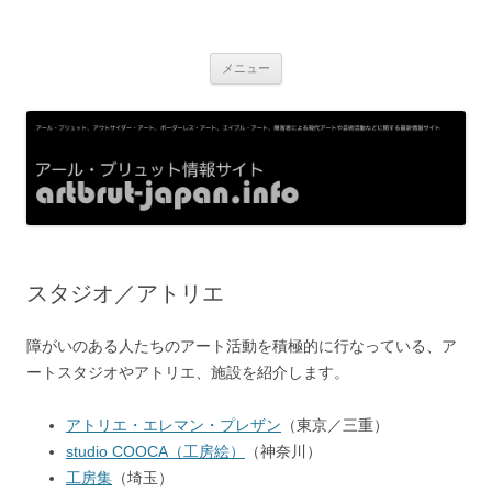
アール・ブリュット情報サイト
アール・ブリュット、アウトサイダー・アート、ボーダーレス・アー
コ
ト、エイブル・アート、障害者による現代アートや芸術活動などに関す
メニュー
ン
テ
る最新情報サイト
ン
ツ
へ
ス
キ
ッ
プ
スタジオ／アトリエ
障がいのある人たちのアート活動を積極的に行なっている、ア
ートスタジオやアトリエ、施設を紹介します。
アトリエ・エレマン・プレザン
（東京／三重）
studio COOCA（工房絵）
（神奈川）
工房集
（埼玉）